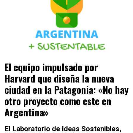
ESTA ES LA ARGENTINA +SUSTENTABLE +SOSTENIBLE
ARGENTINA + SUSTENTABLE
El equipo impulsado por
+ENERGÍAS RENOVABLES +RESPONSABLE
SOCIALMENTE +PERIODISMO AUTÉNTICO
Harvard que diseña la nueva
ciudad en la Patagonia: «No hay
otro proyecto como este en
Argentina»
El Laboratorio de Ideas Sostenibles,