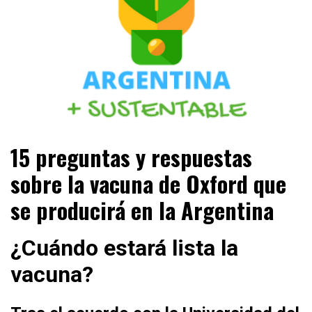
ESTA ES LA ARGENTINA +SUSTENTABLE +SOSTENIBLE
ARGENTINA + SUSTENTABLE
15 preguntas y respuestas
+ENERGÍAS RENOVABLES +RESPONSABLE
SOCIALMENTE +PERIODISMO AUTÉNTICO
sobre la vacuna de Oxford que
se producirá en la Argentina
¿Cuándo estará lista la
vacuna?