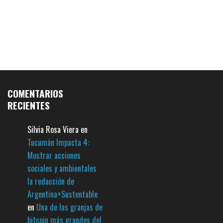
COMENTARIOS
RECIENTES
Silvia Rosa Viera
en
Tucumán Impacta 4:
Mostrar acciones
sociales y ambientales
la redacción de
Argentina+Sustentable
en
Una de las granjas de
bitcoin más grandes del