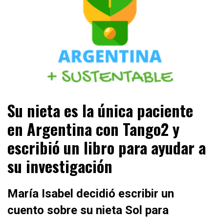
ESTA ES LA ARGENTINA +SUSTENTABLE +SOSTENIBLE
ARGENTINA + SUSTENTABLE
Su nieta es la única paciente
+ENERGÍAS RENOVABLES +RESPONSABLE
SOCIALMENTE +PERIODISMO AUTÉNTICO
en Argentina con Tango2 y
escribió un libro para ayudar a
su investigación
María Isabel decidió escribir un
cuento sobre su nieta Sol para