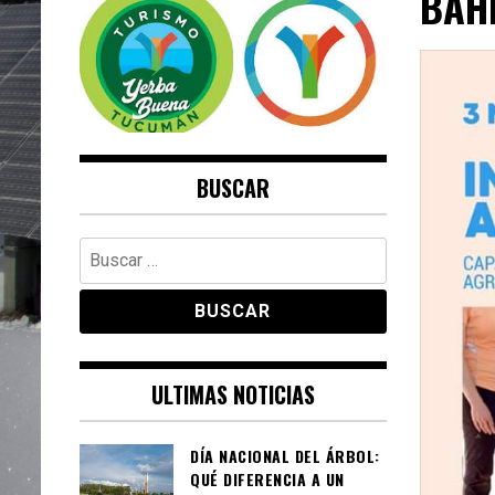
BAH
SUSTENTABLE
+ENERGÍAS RENOVABLES
+RESPONSABLE SOCIALMENTE
+PERIODISMO AUTÉNTICO
BUSCAR
Buscar:
ULTIMAS NOTICIAS
DÍA NACIONAL DEL ÁRBOL:
QUÉ DIFERENCIA A UN