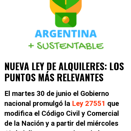
ESTA ES LA ARGENTINA +SUSTENTABLE +SOSTENIBLE
ARGENTINA + SUSTENTABLE
NUEVA LEY DE ALQUILERES: LOS
+ENERGÍAS RENOVABLES +RESPONSABLE
SOCIALMENTE +PERIODISMO AUTÉNTICO
PUNTOS MÁS RELEVANTES
El martes 30 de junio el Gobierno
nacional promulgó la
Ley 27551
que
modifica el Código Civil y Comercial
de la Nación y a partir del miércoles