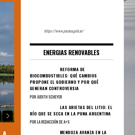
https://www.parana.gob.ar/
ENERGIAS RENOVABLES
REFORMA DE
BIOCOMBUSTIBLES: QUÉ CAMBIOS
PROPONE EL GOBIERNO Y POR QUÉ
GENERAN CONTROVERSIA
POR JUDITH SCHEYER
LAS GRIETAS DEL LITIO: EL
RÍO QUE SE SECA EN LA PUNA ARGENTINA
ACCIONES SUSTENTABLES
GENERAL
POR LA REDACCIÓN DE A+S
 A
CAMBRAS LANZA LA 6ª EDICIÓN DE
MENDOZA AVANZA EN LA