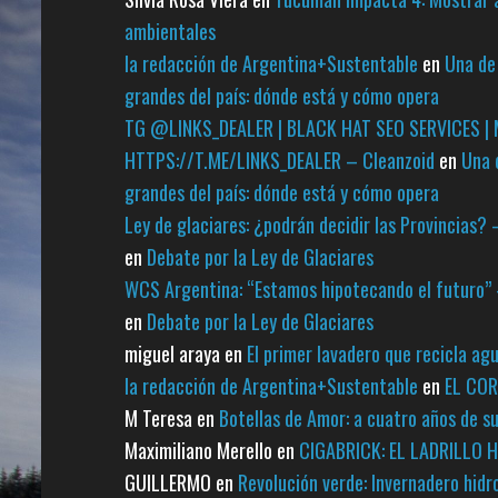
ambientales
la redacción de Argentina+Sustentable
en
Una de 
grandes del país: dónde está y cómo opera
TG @LINKS_DEALER | BLACK HAT SEO SERVICES | 
HTTPS://T.ME/LINKS_DEALER – Cleanzoid
en
Una 
grandes del país: dónde está y cómo opera
Ley de glaciares: ¿podrán decidir las Provincia
en
Debate por la Ley de Glaciares
WCS Argentina: “Estamos hipotecando el futuro
en
Debate por la Ley de Glaciares
miguel araya
en
El primer lavadero que recicla agu
la redacción de Argentina+Sustentable
en
EL CO
M Teresa
en
Botellas de Amor: a cuatro años de s
Maximiliano Merello
en
CIGABRICK: EL LADRILLO 
GUILLERMO
en
Revolución verde: Invernadero hidr