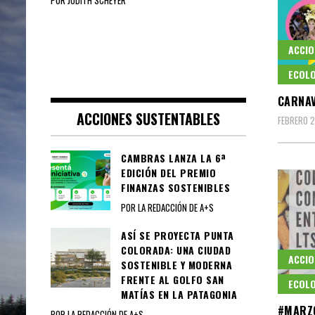
POR JUDITH SCHEYER
ACCIO
ECOLO
CARNAV
ACCIONES SUSTENTABLES
FEBRERO 2
CAMBRAS LANZA LA 6ª
EDICIÓN DEL PREMIO
FINANZAS SOSTENIBLES
POR LA REDACCIÓN DE A+S
ASÍ SE PROYECTA PUNTA
COLORADA: UNA CIUDAD
ACCIO
SOSTENIBLE Y MODERNA
FRENTE AL GOLFO SAN
ECOLO
MATÍAS EN LA PATAGONIA
#MARZ
POR LA REDACCIÓN DE A+S