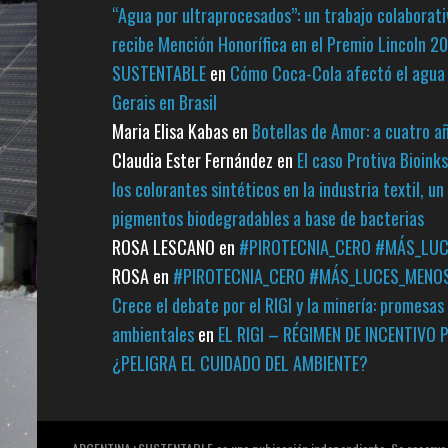
“Agua por ultraprocesados”: un trabajo colabora
recibe Mención Honorífica en el Premio Lincoln 
SUSTENTABLE
en
Cómo Coca-Cola afectó el agua 
Gerais en Brasil
Maria Elisa Kabas
en
Botellas de Amor: a cuatro a
Claudia Ester Fernández
en
El caso Protiva Bioink
los colorantes sintéticos en la industria textil, u
pigmentos biodegradables a base de bacterias
ROSA LESCANO
en
#PIROTECNIA_CERO #MÁS_LU
ROSA
en
#PIROTECNIA_CERO #MÁS_LUCES_MENO
Crece el debate por el RIGI y la minería: promesas 
ambientales
en
EL RIGI – RÉGIMEN DE INCENTIVO
¿PELIGRA EL CUIDADO DEL AMBIENTE?