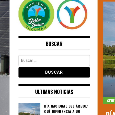
SUSTENTABLE
+ENERGÍAS RENOVABLES
+RESPONSABLE SOCIALMENTE
+PERIODISMO AUTÉNTICO
BUSCAR
Buscar:
ULTIMAS NOTICIAS
GENE
DÍA NACIONAL DEL ÁRBOL:
QUÉ DIFERENCIA A UN
 MITRE: “GRACIAS AL PREDIO
DÍ