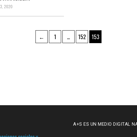
3, 2020
ación
Page
Page
Page
←
1
…
152
153
das
A+S ES UN MEDIO DIGITAL N
cciones sociales y