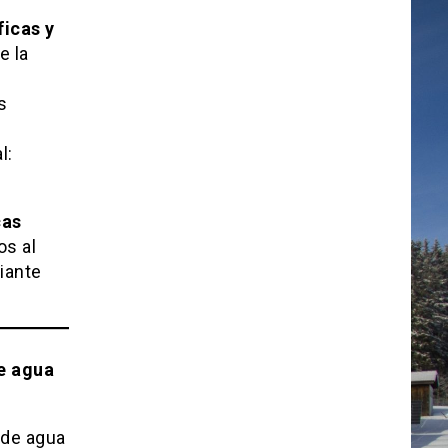
ficas y
e la
s
l:
cas
os al
iante
e agua
 de agua