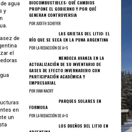
BIOCOMBUSTIBLES: QUÉ CAMBIOS
 de agua
PROPONE EL GOBIERNO Y POR QUÉ
s y
GENERAN CONTROVERSIA
on
POR JUDITH SCHEYER
ua.
LAS GRIETAS DEL LITIO: EL
casez de
RÍO QUE SE SECA EN LA PUNA ARGENTINA
gentina
POR LA REDACCIÓN DE A+S
zar el
MENDOZA AVANZA EN LA
tedoras
ACTUALIZACIÓN DE SU INVENTARIO DE
GASES DE EFECTO INVERNADERO CON
agua
PARTICIPACIÓN ACADÉMICA Y
EMPRESARIAL
POR IVAN NACIFF
PARQUES SOLARES EN
ructuras
FORMOSA
entes en
POR LA REDACCIÓN DE A+S
nte un
sta
LOS DUEÑOS DEL LITIO EN
ARGENTINA