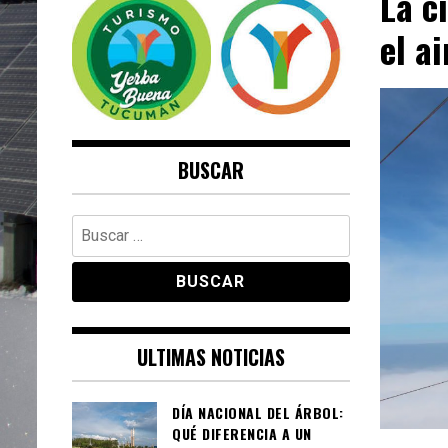
La c
SUSTENTABLE
+ENERGÍAS RENOVABLES
el ai
+RESPONSABLE SOCIALMENTE
+PERIODISMO AUTÉNTICO
BUSCAR
Buscar:
ULTIMAS NOTICIAS
DÍA NACIONAL DEL ÁRBOL:
QUÉ DIFERENCIA A UN