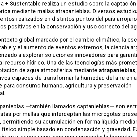
a + Sustentable realiza un estudio sobre la captación
rica mediante mallas atrapanieblas. Diversos estudio
ntos realizados en distintos puntos del país arrojar
os positivos en la conservación y uso correcto del ag
ontexto global marcado por el cambio climático, la es
able y el aumento de eventos extremos, la ciencia ar
nzado a explorar soluciones innovadoras para garanti
al recurso hídrico. Una de las tecnologías más prome
aptación de agua atmosférica mediante
atrapanieblas
,
tivos capaces de transformar la humedad del aire en 
ble para consumo humano, agricultura y preservación
al.
apanieblas —también llamados captanieblas— son est
tas por mallas que interceptan las microgotas pres
a, permitiendo su acumulación en forma líquida media
 físico simple basado en condensación y gravedad. E
gía no produce agua, sino que aprovecha la humedad