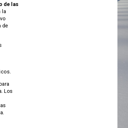
 de las
 la
ivo
n de
s
icos.
 para
a. Los
las
a.