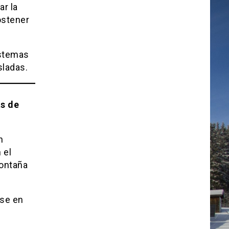
ar la
ostener
istemas
sladas.
as de
n
 el
montaña
rse en