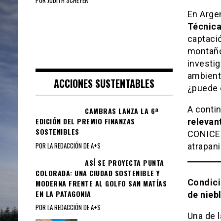
POR JUDITH SCHEYER
En Argen
Técnic
captaci
montaño
investig
ambienta
ACCIONES SUSTENTABLES
¿puede e
A conti
CAMBRAS LANZA LA 6ª
EDICIÓN DEL PREMIO FINANZAS
relevan
SOSTENIBLES
CONICET
POR LA REDACCIÓN DE A+S
atrapani
ASÍ SE PROYECTA PUNTA
COLORADA: UNA CIUDAD SOSTENIBLE Y
Condici
MODERNA FRENTE AL GOLFO SAN MATÍAS
EN LA PATAGONIA
de nieb
POR LA REDACCIÓN DE A+S
Una de 