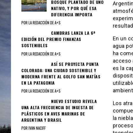
BOSQUE PLANTADO DE UNO
Argentin
NATIVO, Y POR QUÉ ESA
atmosfé
DIFERENCIA IMPORTA
experime
POR LA REDACCIÓN DE A+S
resultad
CAMBRAS LANZA LA 6ª
En un c
EDICIÓN DEL PREMIO FINANZAS
SOSTENIBLES
agua pot
ha come
POR LA REDACCIÓN DE A+S
acceso 
ASÍ SE PROYECTA PUNTA
es la c
COLORADA: UNA CIUDAD SOSTENIBLE Y
disposi
MODERNA FRENTE AL GOLFO SAN MATÍAS
EN LA PATAGONIA
utiliza
ambient
POR LA REDACCIÓN DE A+S
NUEVO ESTUDIO REVELA
Los atr
UNA ALTA FRECUENCIA DE INGESTA DE
compues
PLÁSTICOS EN AVES MARINAS DE
la niebl
ARGENTINA Y BRASIL
proceso
POR IVAN NACIFF
tecnolo