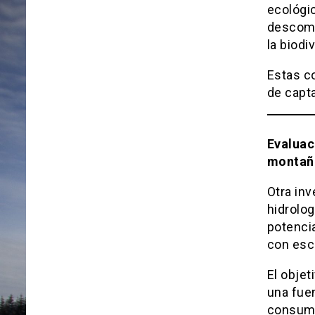
ecológic
descomp
la biodi
Estas c
de capt
Evaluac
montaña
Otra inv
hidrolog
potenci
con esc
El objet
una fuen
consum