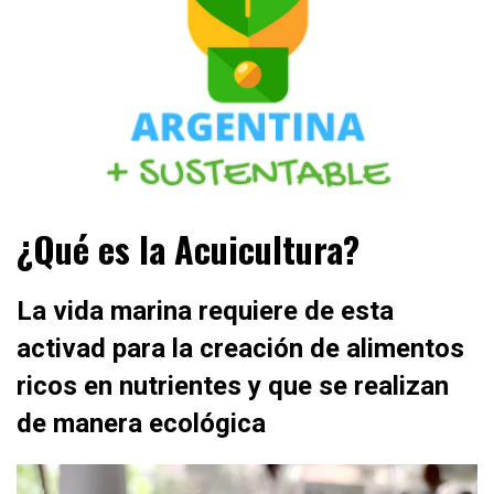
ESTA ES LA ARGENTINA +SUSTENTABLE +SOSTENIBLE
ARGENTINA + SUSTENTABLE
¿Qué es la Acuicultura?
+ENERGÍAS RENOVABLES +RESPONSABLE
SOCIALMENTE +PERIODISMO AUTÉNTICO
La vida marina requiere de esta
activad para la creación de alimentos
ricos en nutrientes y que se realizan
de manera ecológica